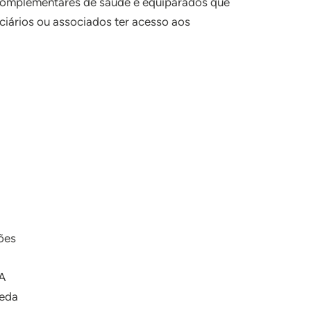
 complementares de saúde e equiparados que
ciários ou associados ter acesso aos
ões
A
oeda