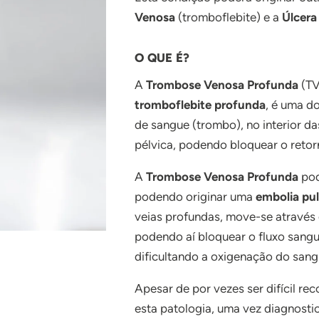
Venosa
(tromboflebite) e a
Úlcera
O QUE É?
A
Trombose Venosa Profunda
(TV
tromboflebite profunda
, é uma d
de sangue (trombo), no interior d
pélvica, podendo bloquear o reto
A
Trombose Venosa Profunda
pod
podendo originar uma
embolia pu
veias profundas, move-se através 
podendo aí bloquear o fluxo sang
dificultando a oxigenação do sang
Apesar de por vezes ser difícil re
esta patologia, uma vez diagnostic